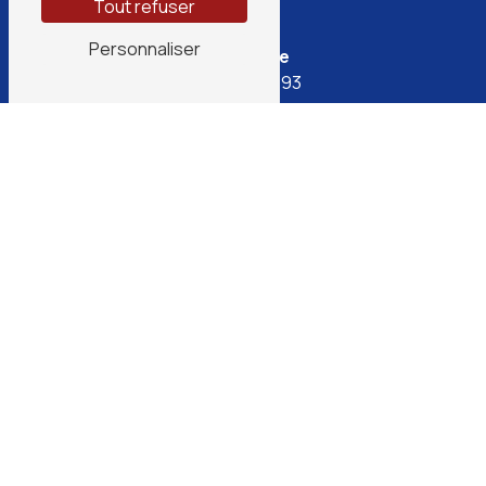
Tout refuser
Personnaliser
Téléphone
05 46 37 04 93
E-mail
contact@marretfroid.fr
N'hésitez pas à nous contacter