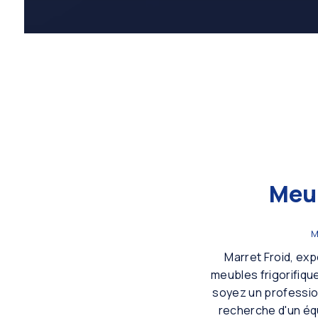
Meub
M
Marret Froid, ex
meubles frigorifiqu
soyez un profession
recherche d'un éq